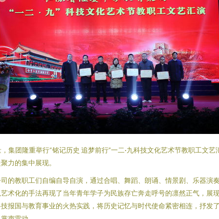
量，集团隆重举行“铭记历史 追梦前行”一二·九科技文化艺术节教职工文
凝聚力的集中展现。
公司的教职工们自编自导自演，通过合唱、舞蹈、朗诵、情景剧、乐器演
以艺术化的手法再现了当年青年学子为民族存亡奔走呼号的凛然正气，展
科技报国与教育事业的火热实践，将历史记忆与时代使命紧密相连，抒发
，掌声雷动。